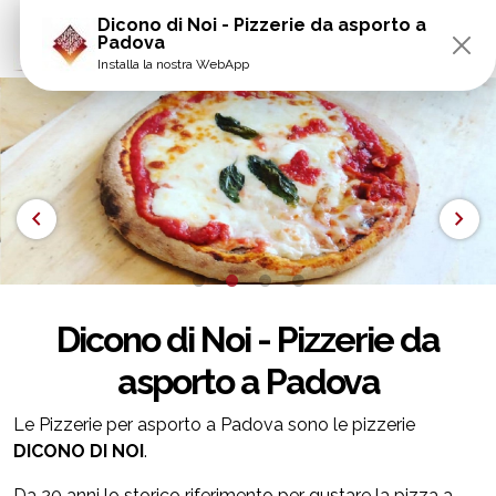
Dicono di Noi - Pizzerie da asporto a
Padova
Installa la nostra WebApp
chevron_left
chevron_right
Dicono di Noi - Pizzerie da
asporto a Padova
Le Pizzerie per asporto a Padova sono le pizzerie
DICONO DI NOI
.
Da 20 anni lo storico riferimento per gustare la pizza a